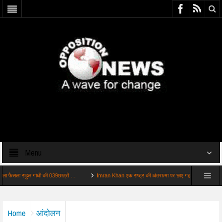
Menu
राहुल गांधी की 039छात्रों …
Imran Khan एक राष्ट्र की अंतरात्मा पर छाए गहरे बादल
MSME Bill 
Home
आंदोलन