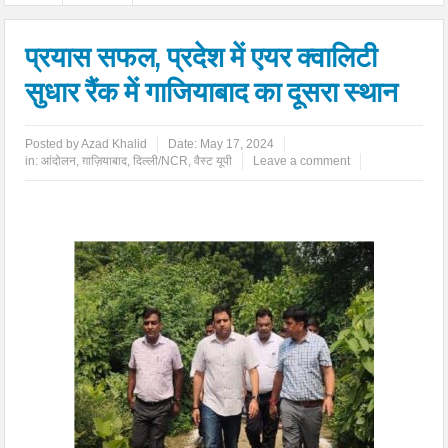
प्रयास सफल, प्रदेश में एयर क्वालिटी
सुधार रैंक में गाजियाबाद का दूसरा स्थान
Posted by
Azad Khalid
Date:
May 17, 2024
in:
आंदोलन
,
ग़ाज़ियाबाद
,
दिल्ली/NCR
,
वैस्ट यूपी
Leave a comment