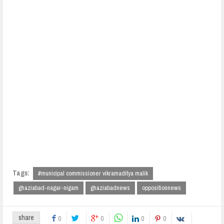
Tags:
#municipal commissioner vikramaditya malik
ghaziabad-nagar-nigam
ghaziabadnews
oppositionnews
share
0
0
0
0