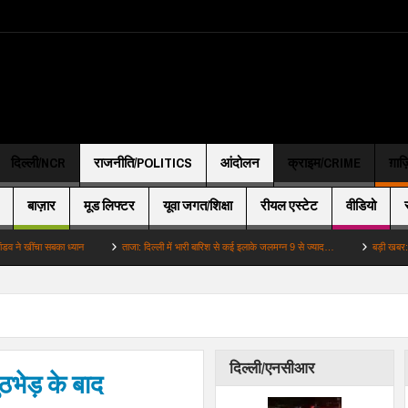
दिल्ली/NCR
राजनीति/POLITICS
आंदोलन
क्राइम/CRIME
ग़ाज
बाज़ार
मूड लिफ्टर
यूवा जगत/शिक्षा
रीयल एस्टेट
वीडियो
चा सबका ध्यान
ताजा: दिल्ली में भारी बारिश से कई इलाके जलमग्न 9 से ज्याद…
बड़ी खबर: सरस्वती क
दिल्ली/एनसीआर
भेड़ के बाद