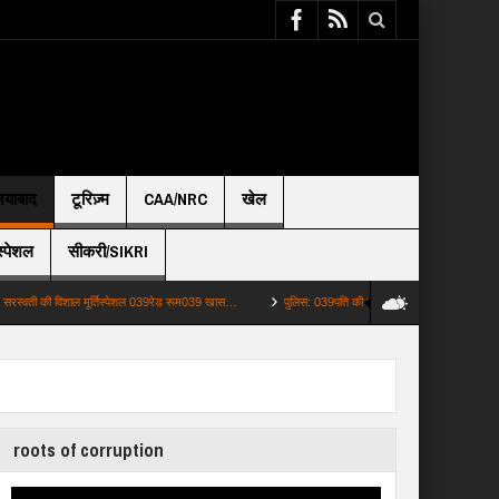
़ियाबाद
टूरिज़्म
CAA/NRC
खेल
स्पेशल
सीकरी/SIKRI
ी विशाल मूर्तिस्पेशल 039रेड रूम039 खास…
पुलिस: 039पति की हत्या को सड़क हादसे जैसे दिखाना039 पत्
roots of corruption