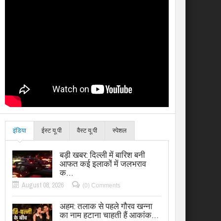
इंडिया
ईस्ट यू.पी
वैस्ट यू.पी
स्पेशल
बड़ी खबर: दिल्ली में बारिश बनी
आफत कई इलाकों में जलभराव
क…
August 08, 2026
(0) Comments
अहम: तलाक से पहले गौरव खन्ना
का नाम हटाना चाहती हैं आकांक…