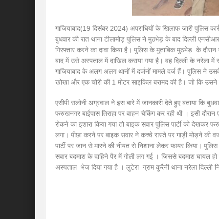
गाजियाबाद(19 दिसंबर 2024) अपराधियों के खिलाफ जारी पुलिस कार्
बुधवार की रात थाना टीलामोड़ पुलिस ने मुठभेड़ के बाद दिल्ली एनसी
गिरफ्तार करने का दावा किया है। पुलिस के मुताबिक मुठभेड़ के दौरा
बाद में उसे अस्पताल में दाखिल कराया गया है। वह दिल्ली के नरेला मे
गाजियाबाद के अलग अलग थानों में दर्जनों मामले दर्ज हैं। पुलिस ने उ
खोखा और एक चोरी की 1 मोटर साइकिल बरामद की है। जो कि उसने दि
एसीपी सलोनी अग्रवाल ने इस बारे में जानकारी देते हुए बताया कि बुधव
फरुखनगर बाईपास तिराहा पर वाहन चेकिंग कर रही थी । इसी दौरान 
रोकने का इशारा किया गया तो बाइक सवार पुलिस पार्टी को देखकर फ
लगा। पीछा करने पर बाइक सवार ने कच्चे रास्ते पर गाड़ी मोड़ने क
पार्टी पर जान से मारने की नीयत से निशाना लेकर फायर किया। पुलि
सवार बदमाश के दाहिने पैर में गोली लग गई । जिससे बदमाश घायल ह
अस्पताल भेज दिया गया है । लुटेरा ग्राम कुरैनी थाना नरेला दिल्ली न