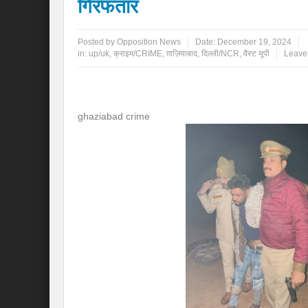
गिरफतार
Posted by
Opposition News
Date:
December 19, 2024
in:
up/uk
,
क्राइम/CRIME
,
ग़ाज़ियाबाद
,
दिल्ली/NCR
,
वैस्ट यूपी
Leave
ghaziabad crime