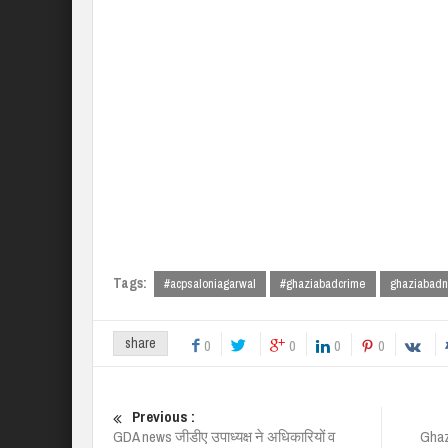
Tags:
#acpsaloniagarwal
#ghaziabadcrime
ghaziabad
share
0
0
0
0
Previous :
GDA news जीडीए उपाध्यक्ष ने अधिकारियों व
Ghaz