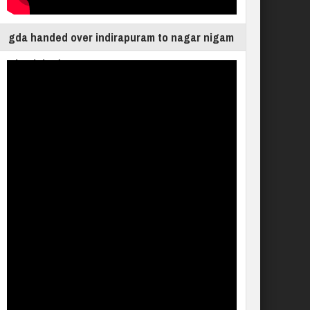
gda handed over indirapuram to nagar nigam
ghaziabad