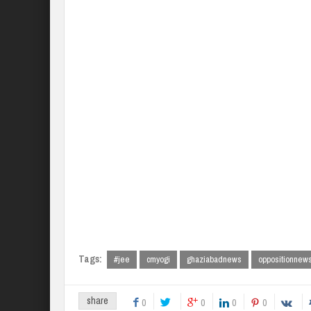
Tags:
#jee
cmyogi
ghaziabadnews
oppositionnew
share
0
0
0
0