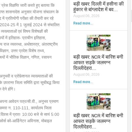
बड़ी खबर: दिल्ली में हसीना की
्रेस विज्ञप्ति जारी करते हुए बताया कि
हुंकार से बांग्लादेश में बव…
प्राप्त शासनादेश अनुसार योजना संचालन के
August 06, 2026
ं प्रतियोगी परीक्षा की तैयारी कर रहे
Read more...
र्ष 2024-25 में 1 जुलाई 2024 से संचालित
्यख्याताओं एवं विषय विशेषज्ञों की
यों में इतिहास- प्राचीन इतिहास,
ाज व्यवस्था, अर्थशास्त्र, अंतराष्ट्रीय
िज्ञान, उत्तर प्रदेश विशेष तथ्य,
बड़ी खबर: NCR में बारिश बनी
यों में भौतिक विज्ञान, गणित, रसायन
आफत सड़कें जलमग्न
दिल्लीदेहरा…
August 06, 2026
अनुभवी व प्रोफ़ेशनल व्याख्याताओं की
Read more...
े उपरान्त जिला समिति द्वारा सूचीबद्ध किया
ेने होंगे।
ज्ञ अपना आवेदन पत्र/सी.वी., अनुभव प्रमाण
क कमरा न. 110-111, कार्यालय जिला
 दिवस में प्रातः 10:00 बजे से सायं 5:00
बड़ी खबर: NCR में बारिश बनी
आफत सड़कें जलमग्न
कोर्स को-आर्डिनेटर अविनाश, मोबाइल
दिल्लीदेहरा…