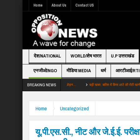
Home
About Us
Contact US
देश/NATIONAL
WORLD/शेष भारत
U.P उत्तराखंड
एनजीओ/NGO
मीडिया MEDIA
धर्म
आरटीआई/RTI
BREAKING NEWS
िद में अजान नहीं तो039 शाह से बोले TMC छोड़न…
बड़ी खबर: बारिश में किस आटे की रोटी खानी चाहिए ग
Home
Uncategorized
यू.पी.एस.सी., नीट और जे.ई.ई. परीक्षार