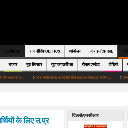
दिल्ली/NCR
राजनीति/POLITICS
आंदोलन
क्राइम/CRIME
ग़ाज
बाज़ार
मूड लिफ्टर
यूवा जगत/शिक्षा
रीयल एस्टेट
वीडियो
लती की तो…
ताजा: सेलडिस्काउंट का 039गंदा039 खेल पहले कीमत बढ़ाओ फिर …
पुलिस: 22 वर्षी
दिल्ली/एनसीआर
्थियों के लिए उ.प्र