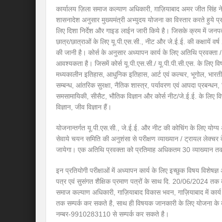
कार्यालय ज़िला समाज कल्याण अधिकारी, ग़ाज़ियाबाद अमर जीत सिंह ने प
शासनादेश अनुसार मुख्यमंत्री अभ्युदय योजना का विस्तार करते हुये 
लिए दिशा निर्देश और गाइड लाईन जारी किये है। जिसके क्रम में जनपद मे
छात्र/छात्राओं के लिए यू.पी.एस.सी., नीट और जे.ई.ई. की कक्षायें व
की जानी है। कोर्स के अनुसार अध्यापन कार्य के लिए अतिथि प्रवक्ता / व
आवश्यकता है। जिसमें कोर्स यू.पी.एस.सी./ यू.पी.पी.सी.एस. के लिए विष
मध्यकालीन इतिहास, आधुनिक इतिहास, आर्ट एवं कल्चर, भूगोल, भारतीय र
सम्बन्ध, आंतरिक सुरक्षा, नैतिक शास्त्र, पर्यावरण एवं आपदा प्रबन्धन, व
समसामायिकी, सीसैट, भौतिक विज्ञान और कोर्स नीट/जे.ई.ई. के लिए विष
विज्ञान, जीव विज्ञान हैं।
योजनान्तर्गत यू.पी.एस.सी., जे.ई.ई. और नीट की कोचिंग के लिए योग्य 
सेवाये चयन समिति की अनुशंसा से परीक्षण व्याख्यान / ट्रायल लेक्चर क
जायेगा। एक अतिथि प्रवक्ता को प्रतिमाह अधिकतम 30 व्याख्यान तक द
इन प्रतियोगी परीक्षाओं में अध्यापन कार्य के लिए इच्छुक विषय विशेष
पत्र एवं सुसंगत शैक्षिक प्रमाण पत्रों के साथ दि. 20/06/2024 त
समाज कल्याण अधिकारी, गाज़ियाबाद विकास भवन, गाज़ियाबाद में कार्य
तक सम्पर्क कर सकते है, साथ ही विषयक जानकारी के लिए योजना के 
नम्बर-9910283110 से सम्पर्क कर सकते है।