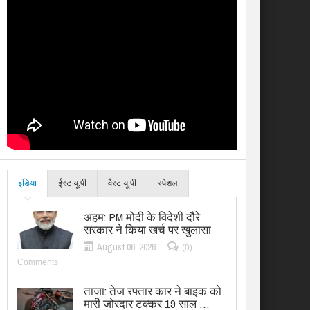
इंडिया
ईस्ट यू.पी
वैस्ट यू.पी
स्पेशल
अहम: PM मोदी के विदेशी दौरे
सरकार ने किया खर्च पर खुलासा
August 06, 2026
(0)
Comments
ताजा: तेज रफ्तार कार ने बाइक को
मारी जोरदार टक्कर 19 साल …