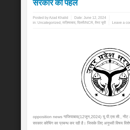
सरकार की पहल
Posted by
Azad Khalid
Date:
June 12, 2024
in:
Uncategorized
,
ग़ाज़ियाबाद
,
दिल्ली/NCR
,
वैस्ट यूपी
Leave a c
opposition news गाजियाबाद(12जून,2024) यू.पी.एस.सी., नीट और जे
सरकार कोचिंग का प्रबन्ध कर रही है। जिसके लिए अनुभवी विषय विशेषज