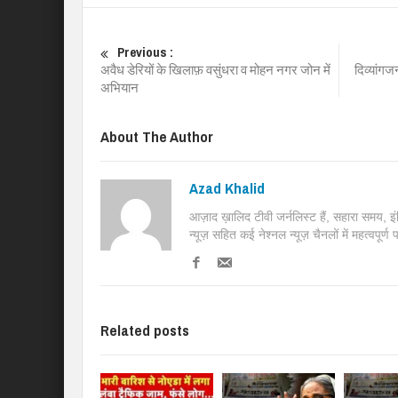
Previous :
अवैध डेरियों के खिलाफ़ वसुंधरा व मोहन नगर जोन में
दिव्यांगज
अभियान
About The Author
Azad Khalid
आज़ाद ख़ालिद टीवी जर्नलिस्ट हैं, सहारा समय, 
न्यूज़ सहित कई नेश्नल न्यूज़ चैनलों में महत्वपूर्ण
Related posts