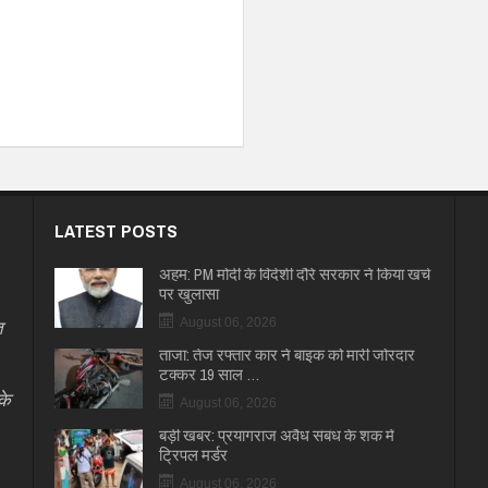
LATEST POSTS
अहम: PM मोदी के विदेशी दौरे सरकार ने किया खर्च
पर खुलासा
त
August 06, 2026
ताजा: तेज रफ्तार कार ने बाइक को मारी जोरदार
टक्कर 19 साल …
के
August 06, 2026
बड़ी खबर: प्रयागराज अवैध संबंध के शक में
ट्रिपल मर्डर
August 06, 2026