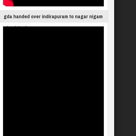
gda handed over indirapuram to nagar nigam
ghaziabad