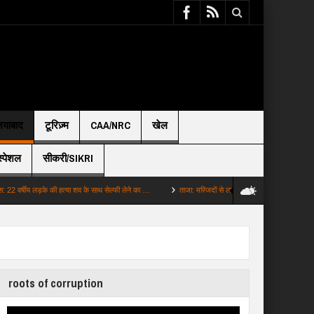
़ियाबाद
टूरिज़्म
CAA/NRC
खेल
स्पेशल
सीकरी/SIKRI
य लड़के की हत्या शव के साथ सेल्फी लेने का …
ताजा: मस्जिदों से लाउडस्पीकर हटाने पर बढ़ा विवाद CM शुभें…
roots of corruption