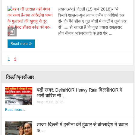
लखनऊ/नई दिल्ली (15 मार्च 2018)- "ये
किसने शाख़-ए-गुल लाकर क़रीब ए आशियां रख
दी- कि मैंने शौक़ ए गुल बोसी में काटों पे ज़ुबां रख
दी" .... हो सकता है कि कुछ ज़्यादा समझदार
लोग सीमाब अकबराबादी के इस शेर ...
Read more
1
2
दिल्ली/एनसीआर
बड़ी खबर: DelhiNCR Heavy Rain दिल्लीNCR में
भारी बारिश नो…
August 06, 2026
Read more...
ताजा: दिल्ली में हसीना की हुंकार से बांग्लादेश में बवाल
अ…