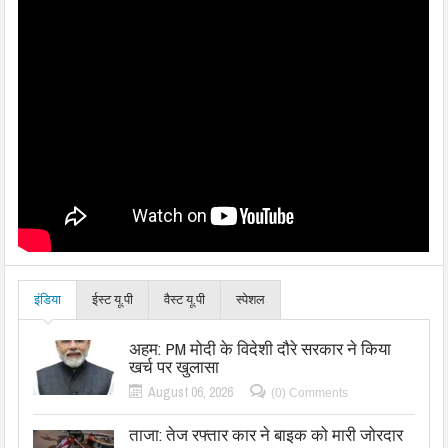
इंडिया
ईस्ट यू.पी
वैस्ट यू.पी
स्पेशल
अहम: PM मोदी के विदेशी दौरे सरकार ने किया
खर्च पर खुलासा
August 06, 2026
(0) Comments
ताजा: तेज रफ्तार कार ने बाइक को मारी जोरदार