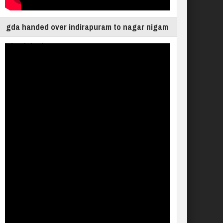
gda handed over indirapuram to nagar nigam
ghaziabad