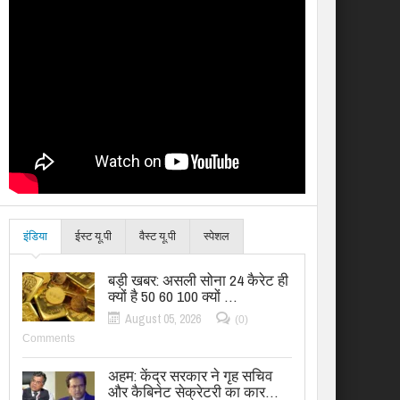
इंडिया
ईस्ट यू.पी
वैस्ट यू.पी
स्पेशल
बड़ी खबर: असली सोना 24 कैरेट ही
क्यों है 50 60 100 क्यों …
August 05, 2026
(0)
Comments
अहम: केंद्र सरकार ने गृह सचिव
और कैबिनेट सेक्रेटरी का कार…