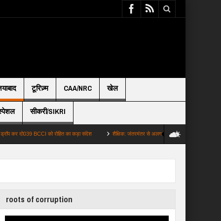
़ियाबाद
टूरिज़्म
CAA/NRC
खेल
स्पेशल
सीकरी/SIKRI
दो039 BCCI को रोहित का कड़ा संदेश
शैक्षिक: जंतरमंतर से अलग कैसे झारखंड का छात्र आंदोलन 8 प्…
roots of corruption