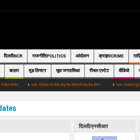
दिल्ली/NCR
राजनीति/POLITICS
आंदोलन
क्राइम/CRIME
ग़ाज
बाज़ार
मूड लिफ्टर
यूवा जगत/शिक्षा
रीयल एस्टेट
वीडियो
रिलीज
अहम: मल्लिका संग दिखे तेजू भैया केमिस्ट्री देख फैंस हैरान…
ताजा: 039आप मुझे ड्रॉप कर 
idates
दिल्ली/एनसीआर