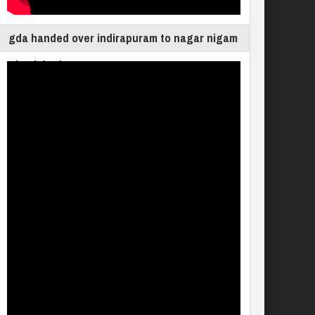
gda handed over indirapuram to nagar nigam
ghaziabad