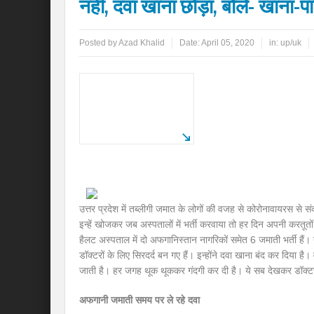
नहीं, दवा खाना छोड़ा, बोले- खाना-पा
Posted by
Azad Khalid
Date:
April 05, 2020
in:
up/uk
उत्तर प्रदेश में तब्लीगी जमात के लोगों की वजह से कोरोनावायरस से संक
इन्हें खोजकर जब अस्पतालों में भर्ती करवाया तो हर दिन अपनी करतूतो
हैलट अस्पताल में दो अफगानिस्तान नागरिकों समेत 6 जमाती भर्ती हैं। 
डॉक्टरों के लिए सिरदर्द बन गए हैं। इन्होंने दवा खाना बंद कर दिया है। 
जाती है। हर जगह थूक थूककर गंदगी कर दी है। ये सब देखकर डॉक्टर व
अफगानी जमाती समय पर ले रहे दवा