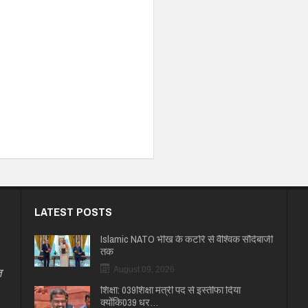
LATEST POSTS
Islamic NATO भीख के कटोरे से वैश्विक सौदेबाजी
तक
त
August 09, 2026
शिक्षा: 039शिक्षा मंत्री पद से इस्तीफा दिया
क्योंकि039 धर…