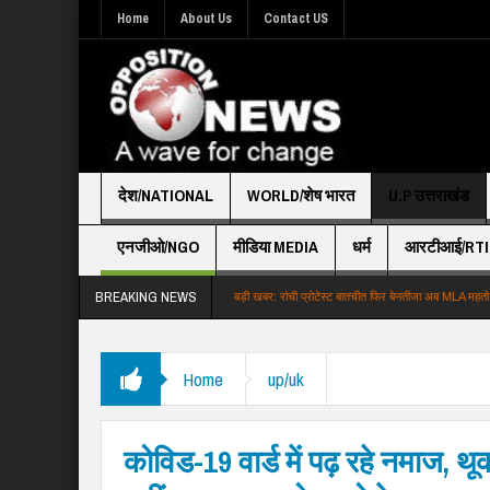
Home
About Us
Contact US
देश/NATIONAL
WORLD/शेष भारत
U.P उत्तराखंड
एनजीओ/NGO
मीडिया MEDIA
धर्म
आरटीआई/RTI
BREAKING NEWS
ा आमिर को इग्नोर वायरल हुआ व…
बड़ी खबर: रांची प्रोटेस्ट बातचीत फिर बेनतीजा अब MLA महतो …
Home
up/uk
कोविड-19 वार्ड में पढ़ रहे नमाज, थ