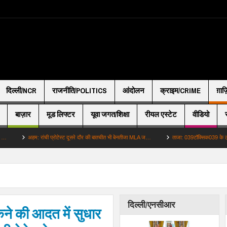
दिल्ली/NCR
राजनीति/POLITICS
आंदोलन
क्राइम/CRIME
ग़ाज
बाज़ार
मूड लिफ्टर
यूवा जगत/शिक्षा
रीयल एस्टेट
वीडियो
अहम: रांची प्रोटेस्ट दूसरे दौर की बातचीत भी बेनतीजा MLA ज…
ताजा: 039टॉक्सिक039 के ट्रेलर से गायब 
दिल्ली/एनसीआर
ूकने की आदत में सुधार