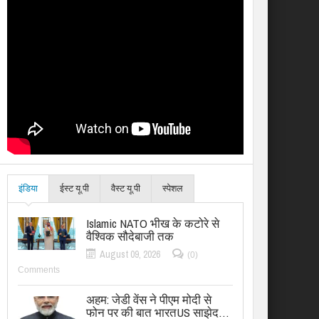
इंडिया
ईस्ट यू.पी
वैस्ट यू.पी
स्पेशल
Islamic NATO भीख के कटोरे से
वैश्विक सौदेबाजी तक
August 09, 2026
(0)
Comments
अहम: जेडी वेंस ने पीएम मोदी से
फोन पर की बात भारतUS साझेद…