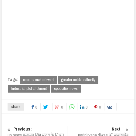
Tags:
ceo ritu maheshwari
greater noida authority
Industrial plot allotment
oppositionnews
share
0
0
0
0
Previous :
Next :
up news मुलायम सिंह यादव के निधन
parinirvana diwas डॉ. बाबासाहेब