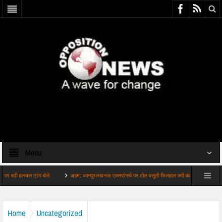
Menu
लचल ट्रंप बोले
अहम: कानपुरलखनऊ एक्सप्रेसवे पर टोल वसूली फिलहाल क्यों बंद
अहम: शेख हसीना
Home
Uncategorized