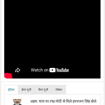
इंडिया
ईस्ट यू.पी
वैस्ट यू.पी
स्पेशल
अहम: चाय पर PM मोदी से मिले हरभजन सिंह बोले