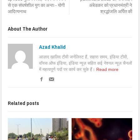
से एक संघर्षशील युग का अन्तः- योगी
अंबेडकर को प्रधानमंत्री ने
आदित्यनाथ
श्रद्धांजलि अर्पित की
About The Author
Azad Khalid
आज़ाद ख़ालिद टीवी जर्नलिस्ट हैं, सहारा समय, इंडिया टीवी,
वॉयस ऑफ इंडिया, इंडिया न्यूज़ सहित कई नेश्नल न्यूज़ चैनलों
में महत्वपूर्ण पदों पर कार्य कर चुके हैं।
Read more
Related posts