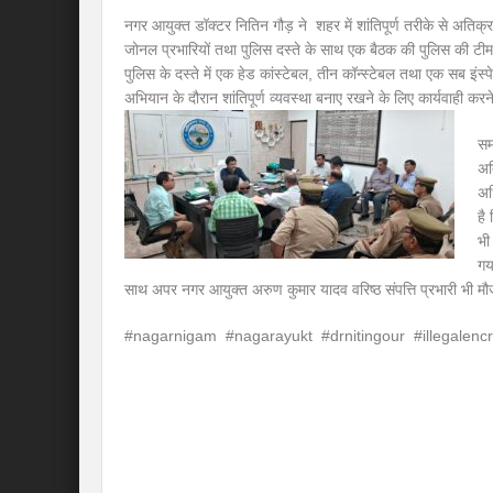
नगर आयुक्त डॉक्टर नितिन गौड़ ने शहर में शांतिपूर्ण तरीके से अतिक्
जोनल प्रभारियों तथा पुलिस दस्ते के साथ एक बैठक की पुलिस की टी
पुलिस के दस्ते में एक हेड कांस्टेबल, तीन कॉन्स्टेबल तथा एक सब इंस्
अभियान के दौरान शांतिपूर्ण व्यवस्था बनाए रखने के लिए कार्यवाही करने 
सम
अत
अध
है
भी
गय
साथ अपर नगर आयुक्त अरुण कुमार यादव वरिष्ठ संपत्ति प्रभारी भी मौ
#nagarnigam #nagarayukt #drnitingour #illegalen