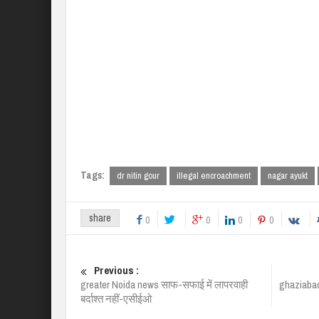
Tags:
dr nitin gour
illegal encroachment
nagar ayukt
share
0
0
0
0
Previous :
greater Noida news साफ-सफाई में लापरवाही
ghaziabad
बर्दाश्त नहीं-एसीईओ