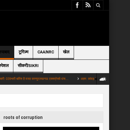
़ियाबाद
टूरिज़्म
CAA/NRC
खेल
स्पेशल
सीकरी/SIKRI
री बारिश है वजह कानपुरलखनऊ एक्सप्रेसवे धंस…
अहम: कांवड़ यात्रा में अघोरियों के तांडव ने खींचा सबका ध्य
roots of corruption