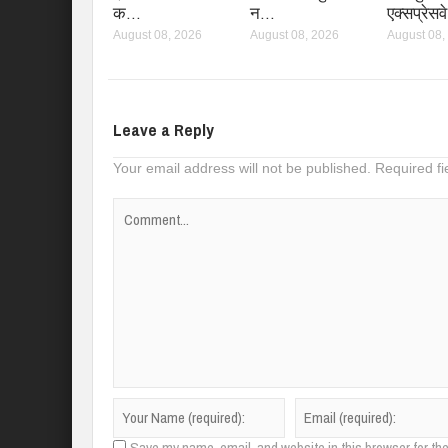
क…
न…
एक्सप्रेस
August 08, 2026
August 08, 2026
August 08,
Leave a Reply
Your email address will not be published.
Required f
Save my name, email, and website in this browser for th