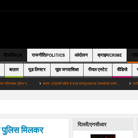
दिल्ली/NCR
राजनीति/POLITICS
आंदोलन
क्राइम/CRIME
ग़ाज
बाज़ार
मूड लिफ्टर
यूवा जगत/शिक्षा
रीयल एस्टेट
वीडियो
बाद पुलिस न…
बाज़ार: 039भारी बारिश है वजह कानपुरलखनऊ एक्सप्रेसवे धंसने…
कारोबारी: 039भा
दिल्ली/एनसीआर
 पुलिस मिलकर