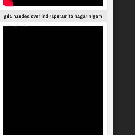
gda handed over indirapuram to nagar nigam
ghaziabad