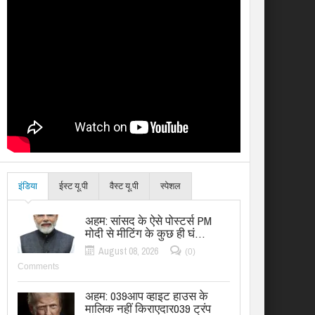
इंडिया
ईस्ट यू.पी
वैस्ट यू.पी
स्पेशल
अहम: सांसद के ऐसे पोस्टर्स PM
मोदी से मीटिंग के कुछ ही घं…
August 08, 2026
(0)
Comments
अहम: 039आप व्हाइट हाउस के
मालिक नहीं किराएदार039 ट्रंप