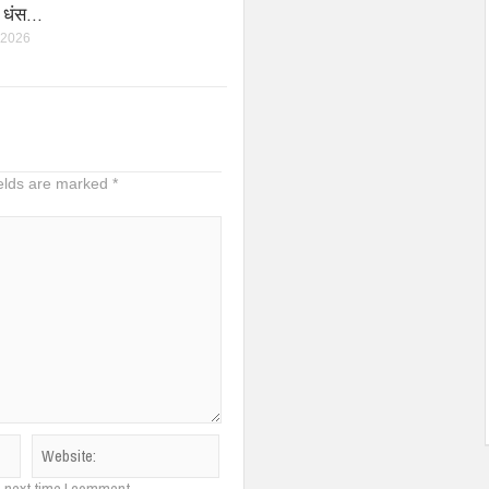
वे धंस…
 2026
ields are marked
*
e next time I comment.