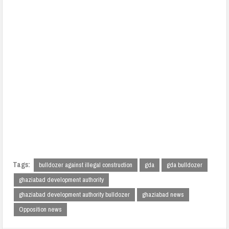
Tags:
bulldozer against illegal construction
gda
gda bulldozer
ghaziabad development authority
ghaziabad development authority bulldozer
ghaziabad news
Opposition news