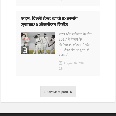
अहम: दिल्ली टेस्ट का वो 039स्मॉग
ड्रामा039 ऑक्सीजन सिलेंड…
भारत और श्रीलंका के बीच
2017 में दिल्ली के
फिरोजशाह कोटला में खेला
गया टेस्ट मैच प्रदूषण की
वजह से स ...
August 09, 2026
Show More post