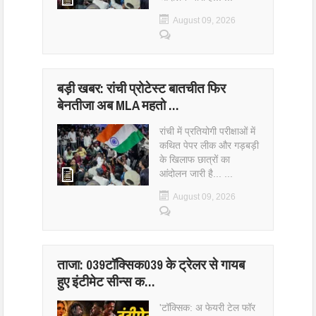
August 09, 2026
बड़ी खबर: रांची प्रोटेस्ट बातचीत फिर
बेनतीजा अब MLA महतो …
रांची में प्रतियोगी परीक्षाओं में
कथित पेपर लीक और गड़बड़ी
के खिलाफ छात्रों का
आंदोलन जारी है... ...
August 09, 2026
ताजा: 039टॉक्सिक039 के ट्रेलर से गायब
हुए इंटीमेट सीन्स क…
'टॉक्सिक: अ फेयरी टेल फॉर