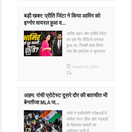
बड़ी खबर: प्रीति जिंटा ने किया आमिर को
इग्नोर वायरल हुआ व…
आमिर खान और प्रीति जिंटा
का एक पैप वीडियो वायरल
हुआ था, जिसमें दावा किया
गया कि एक्ट्रेस ने सुपरस्टा
...
August 09, 2026
अहम: रांची प्रोटेस्ट दूसरे दौर की बातचीत भी
बेनतीजा MLA ज…
रांची में प्रतियोगी परीक्षाओं में
कथित पेपर लीक और गड़बड़ी
के खिलाफ छात्रों का
आंदोलन जारी है... ...