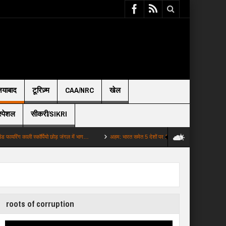
़ियाबाद
टूरिज़्म
CAA/NRC
खेल
स्पेशल
सीकरी/SIKRI
ली स्कॉर्पियो छोड़ जंगल में भाग…
अहम: भारत समेत 5 देशों पर 100 टैरिफ लगाएगा अमेरिका सीनेट …
roots of corruption