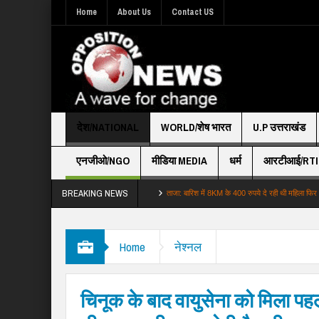
Home
About Us
Contact US
देश/NATIONAL
WORLD/शेष भारत
U.P उत्तराखंड
एनजीओ/NGO
मीडिया MEDIA
धर्म
आरटीआई/RTI
BREAKING NEWS
े बाद दिल्लीNCR में येलो अलर्ट गु…
ताजा: बारिश में 8KM के 400 रुपये दे रही थी महिला फिर भी ब…
Home
नेश्नल
चिनूक के बाद वायुसेना को मिला पहल