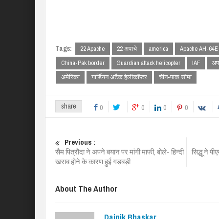
Tags:
22 Apache
22 अपाचे
america
Apache AH-64E 
China-Pak border
Guardian attack helicopter
IAF
अप
अमेरिका
गार्डियन अटैक हेलीकॉप्टर
चीन-पाक सीमा
share
0
0
0
0
Previous :
सैम पित्रौदा ने अपने बयान पर मांगी माफी, बोले- हिन्दी
सिद्धू ने प
खराब होने के कारण हुई गड़बड़ी
About The Author
Dainik Bhaskar