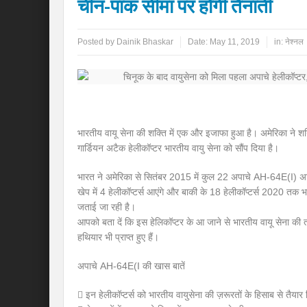
चीन-पाक सीमा पर होगी तैनाती
Posted by
Dainik Bhaskar
Date:
May 11, 2019
in:
नेश्नल
भारतीय वायू सेना की शक्ति में एक और इजाफा हुआ है। अमेरिका ने
गार्डियन अटैक हेलीकॉप्टर भारतीय वायु सेना को सौंप दिया है।
भारत ने अमेरिका से सितंबर 2015 में कुल 22 अपाचे AH-64E(I) अट
खेप में 4 हेलीकॉप्टर्स आएंगे और बाकी के 18 हेलीकॉप्टर्स 2020 तक भा
जताई जा रही है।
आपको बता दें कि इस हेलिकॉप्टर के आ जाने से भारतीय वायू सेना की
हथियार भी प्राप्त हुए हैं।
अपाचे AH-64E(I की खास बातें
 इन हेलीकॉप्टर्स को भारतीय वायुसेना की ज़रूरतों के हिसाब से तैयार