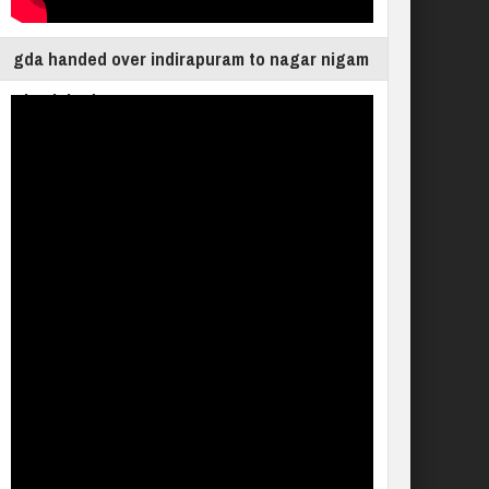
gda handed over indirapuram to nagar nigam
ghaziabad