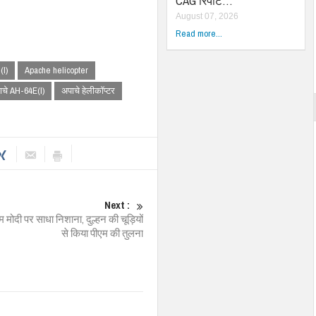
CAG रिपोर्ट…
August 07, 2026
Read more...
(I)
Apache helicopter
ाचे AH-64E(I)
अपाचे हेलीकॉप्टर
Next :
ीएम मोदी पर साधा निशाना, दुल्हन की चूड़ियों
से किया पीएम की तुलना