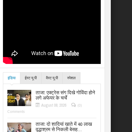
इंडिया
ईस्ट यू.पी
वैस्ट यू.पी
स्पेशल
ताजा: एक्ट्रेस संग दिखे गोविंदा होने
लगे अफेयर के चर्चे
August 08, 2026
(0)
Comments
ताजा: दो शादियां खाते में 40 लाख
वृद्धाश्रम से निकली बेसह…