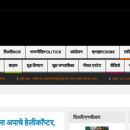
दिल्ली/NCR
राजनीति/POLITICS
आंदोलन
क्राइम/CRIME
ग़ाज
बाज़ार
मूड लिफ्टर
यूवा जगत/शिक्षा
रीयल एस्टेट
वीडियो
बड़ी खबर: अतीक के 039नेस्तनाबूद039 घर जाएगा अबान का शव आज…
अहम: JK 3 राउंड फायरिंग का
दिल्ली/एनसीआर
ा अपाचे हेलीकॉप्टर,