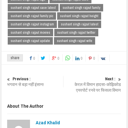
sushant singh rajput case latest
sushant singh rajput family
sushant singh rajput family pic
sushant singh rajput height
sushant singh rajput instagram
sushant singh rajput latest
sushant singh rajput movies
sushant singh rajput twitter
sushant singh rajput update
sushant singh rajput wife
share
0
0
0
0
Previous :
Next :
भगवान से बड़ा नहीं इंसान!
केरल में विमान हादसा-कोझिकोड
एयरपोर्ट रनवे पर फिसला विमान
About The Author
Azad Khalid