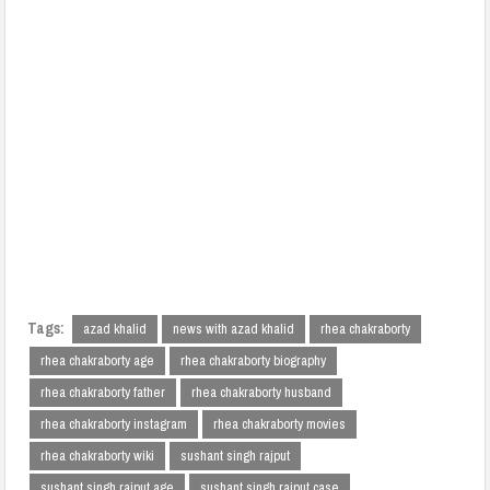
Tags:
azad khalid
news with azad khalid
rhea chakraborty
rhea chakraborty age
rhea chakraborty biography
rhea chakraborty father
rhea chakraborty husband
rhea chakraborty instagram
rhea chakraborty movies
rhea chakraborty wiki
sushant singh rajput
sushant singh rajput age
sushant singh rajput case