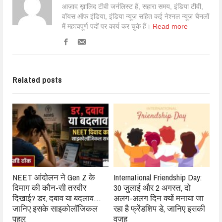
आज़ाद ख़ालिद टीवी जर्नलिस्ट हैं, सहारा समय, इंडिया टीवी,
वॉयस ऑफ इंडिया, इंडिया न्यूज़ सहित कई नेश्नल न्यूज़ चैनलों
में महत्वपूर्ण पदों पर कार्य कर चुके हैं।
Read more
Related posts
NEET आंदोलन ने Gen Z के
International Friendship Day:
दिमाग की कौन-सी तस्वीर
30 जुलाई और 2 अगस्त, दो
दिखाई? डर, दबाव या बदलाव…
अलग-अलग दिन क्यों मनाया जा
जानिए इसके साइकोलॉजिकल
रहा है फ्रेंडशिप डे, जानिए इसकी
पहलू
वजह