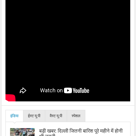
इंडिया
ईस्ट यू.पी
वैस्ट यू.पी
स्पेशल
बड़ी खबर: दिल्ली जितनी बारिश पूरे महीने में होनी