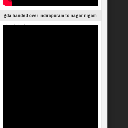
gda handed over indirapuram to nagar nigam
ghaziabad