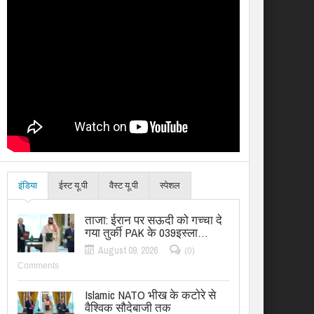
इंडिया
ईस्ट यू.पी
वैस्ट यू.पी
स्पेशल
ताजा: ईरान पर सऊदी को गच्चा दे
गया तुर्की PAK के 039इस्ला…
August 09, 2026
(0)
Comments
Islamic NATO भीख के कटोरे से
वैश्विक सौदेबाजी तक