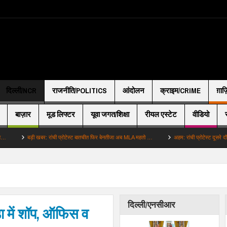
दिल्ली/NCR
राजनीति/POLITICS
आंदोलन
क्राइम/CRIME
ग़ाज
बाज़ार
मूड लिफ्टर
यूवा जगत/शिक्षा
रीयल एस्टेट
वीडियो
बड़ी खबर: रांची प्रोटेस्ट बातचीत फिर बेनतीजा अब MLA महतो …
अहम: रांची प्रोटेस्ट दूसरे दौर की बात
दिल्ली/एनसीआर
ा में शॉप, ऑफिस व