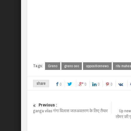
Tags:
Greno
greno ceo
oppositionnews
ritu mahe
share
0
0
0
0
Previous :
ganga vilas गंगा विलास जलअवतरण के लिए तैयार
Up news
तोमर की य