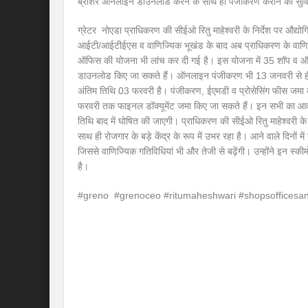
ब्रोशर ऑनलाइन डाउनलोड करने के साथ ही पंजीकरण कराने की सुविध
ग्रेटर नोएडा प्राधिकरण की सीईओ रितु माहेश्वरी के निर्देश पर औद्योग
आईटी/आईटीईएस व वाणिज्यिक भूखंड के बाद अब प्राधिकरण के वाणिज
ऑफिस की योजना भी लांच कर दी गई है। इस योजना में 35 शॉप व ऑफ
डाउनलोड किए जा सकते हैं। ऑनलाइन पंजीकरण भी 13 जनवरी से ही
अंतिम तिथि 03 फरवरी है। पंजीकरण, ईएमडी व प्रोसेसिंग फीस जमा
फरवरी तक फाइनल डॉक्यूमेंट जमा किए जा सकते हैं। इन सभी का 
तिथि बाद में घोषित की जाएगी। प्राधिकरण की सीईओ रितु माहेश्वरी के
साथ ही रोजगार के बड़े केंद्र के रूप में उभर रहा है। आने वाले दिनों मे
जिससे वाणिज्यिक गतिविधियां भी और तेजी से बढ़ेंगी। उन्होंने इन स्कीमों
है।
#greno #grenoceo #ritumaheshwari #shopsofficesan