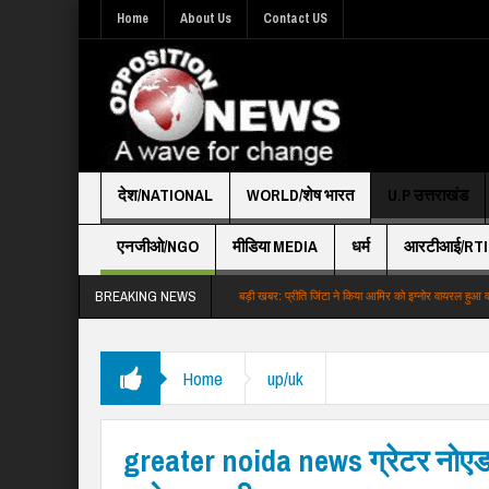
Home
About Us
Contact US
देश/NATIONAL
WORLD/शेष भारत
U.P उत्तराखंड
एनजीओ/NGO
मीडिया MEDIA
धर्म
आरटीआई/RTI
BREAKING NEWS
 ने तोड़ा 15 साल का पुराना रिकॉर्ड
बड़ी खबर: प्रीति जिंटा ने किया आमिर को इग्नोर वायरल हुआ व…
Home
up/uk
greater noida news ग्रेटर नोएड