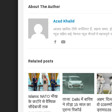
About The Author
Azad Khalid
आज़ाद ख़ालिद टीवी जर्नलिस्ट हैं, सहारा समय, 
न्यूज़ सहित कई नेश्नल न्यूज़ चैनलों में महत्वपूर्ण
Related posts
Islamic NATO भीख
ताजा: Delhi में बारिश
अहम: दिल्
के कटोरे से वैश्विक
ने तोड़ा 15 साल का
वो 039स्म
सौदेबाजी तक
पुराना रिकॉर्ड
ड्रामा03