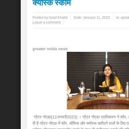
क्योस्क स्कीम
Posted by
Azad Khalid
Date:
January 11, 2023
in:
up/u
Leave a comment
greater noida news
ग्रेटर नोएडा(11जनवरी2023) । ग्रेटर नोएडा प्राधिकरण ने शॉप,
दी है ग्रेटर नोएडा में शॉप, ऑफिस और क्योस्क खरीदने वालों के लिए