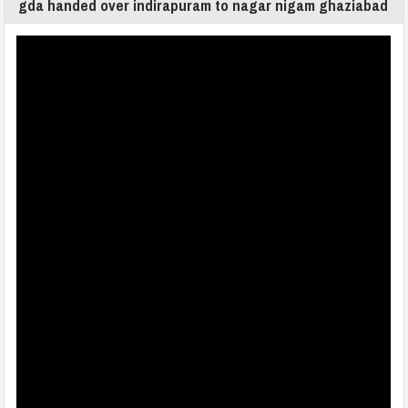
gda handed over indirapuram to nagar nigam ghaziabad