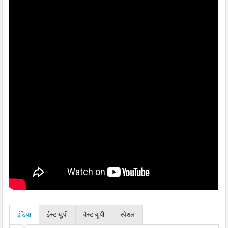
इंडिया
ईस्ट यू.पी
वैस्ट यू.पी
स्पेशल