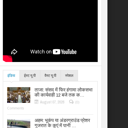
इंडिया
ईस्ट यू.पी
वैस्ट यू.पी
स्पेशल
ताजा: संसद में फिर हंगामा लोकसभा
की कार्यवाही 12 बजे तक क…
August 07, 2026
(0)
Comments
अहम: भूकंप या अंडरग्राउंड प्रेशर
गुजरात के कुएं में पानी …