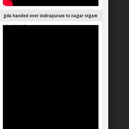
gda handed over indirapuram to nagar nigam
ghaziabad