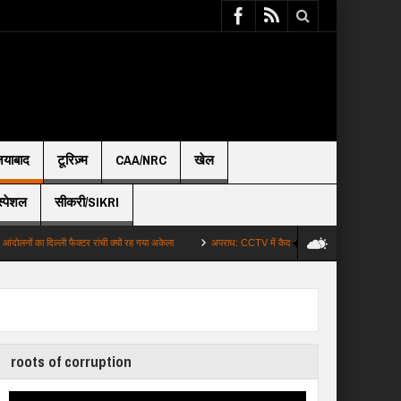
़ियाबाद
टूरिज़्म
CAA/NRC
खेल
स्पेशल
सीकरी/SIKRI
ा दिल्ली फैक्टर रांची क्यों रह गया अकेला
अपराध: CCTV में कैद आरोपी सूरत में गिरफ्तार जानें पूरा मामला
roots of corruption