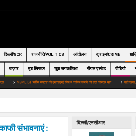
दिल्ली/NCR
राजनीति/POLITICS
आंदोलन
क्राइम/CRIME
ग़ाज
बाज़ार
मूड लिफ्टर
यूवा जगत/शिक्षा
रीयल एस्टेट
वीडियो
MSME Bill ‘सर्विस सेक्टर’ को एमएसएमई बिल में शामिल कराने की उठी जोरदार मांग
बड़ी खबर: आंदोलनों क
दिल्ली/एनसीआर
ी काफी संभावनाएं :