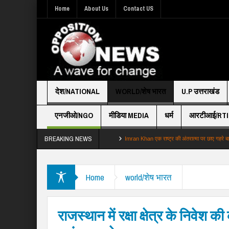
Home
About Us
Contact US
देश/NATIONAL
WORLD/शेष भारत
U.P उत्तराखंड
एनजीओ/NGO
मीडिया MEDIA
धर्म
आरटीआई/RTI
BREAKING NEWS
में बदला फैसला राहुल गांधी की 039छात्रों …
Imran Khan एक राष्ट्र की अंतरात्मा पर छाए गहरे बादल
Home
world/शेष भारत
राजस्थान में रक्षा क्षेत्र के निवेश क