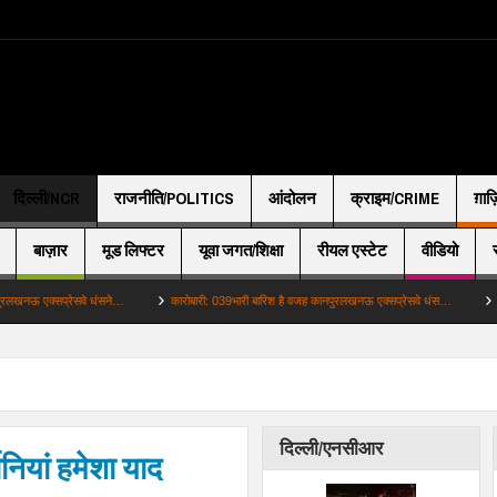
दिल्ली/NCR
राजनीति/POLITICS
आंदोलन
क्राइम/CRIME
ग़ाज
बाज़ार
मूड लिफ्टर
यूवा जगत/शिक्षा
रीयल एस्टेट
वीडियो
्सप्रेसवे धंसने…
कारोबारी: 039भारी बारिश है वजह कानपुरलखनऊ एक्सप्रेसवे धंस…
अहम: कांवड़
दिल्ली/एनसीआर
नियां हमेशा याद