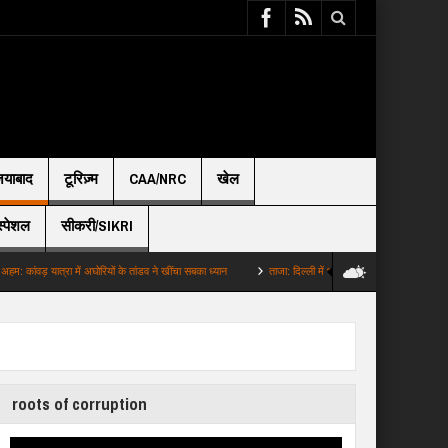
़ियाबाद
टूरिज़्म
CAA/NRC
खेल
स्पेशल
सीकरी/SIKRI
 यात्रा में अघोरियों के तांडव ने खींचा सबका ध्यान
ताजा: दिल्ली में भारी बारिश से कई इलाके जलमग्न 9 से ज्या
roots of corruption