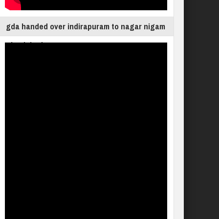
gda handed over indirapuram to nagar nigam
ghaziabad