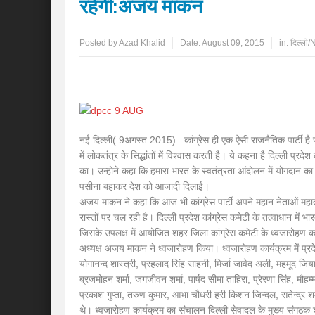
रहेंगी:अजय माकन
Posted by
Azad Khalid
Date:
August 09, 2015
in:
दिल्ली
नई दिल्ली( 9अगस्त 2015) –कांग्रेस ही एक ऐसी राजनैतिक पार्टी है
में लोकतंत्र के सिद्धांतों में विश्वास करती है। ये कहना है दिल्ली प्र
का। उन्होने कहा कि हमारा भारत के स्वतंत्रता आंदोलन में योगदान का इ
पसीना बहाकर देश को आजादी दिलाई।
अजय माकन ने कहा कि आज भी कांग्रेस पार्टी अपने महान नेताओं महात्
रास्तों पर चल रही है। दिल्ली प्रदेश कांग्रेस कमेटी के तत्वाधान में 
जिसके उपलक्ष में आयोजित शहर जिला कांग्रेस कमेटी के ध्वजारोहण कार्य
अध्यक्ष अजय माकन ने ध्वजारोहण किया। ध्वजारोहण कार्यक्रम में प्
योगानन्द शास्त्री, प्रहलाद सिंह साहनी, मिर्जा जावेद अली, महमूद जिया, 
ब्रजमोहन शर्मा, जगजीवन शर्मा, पार्षद सीमा ताहिरा, प्रेरणा सिंह, मौह
प्रकाश गुप्ता, तरुण कुमार, आभा चौधरी हरी किशन जिन्दल, सतेन्द्र शर्
थे। ध्वजारोहण कार्यक्रम का संचालन दिल्ली सेवादल के मुख्य संगठक श्