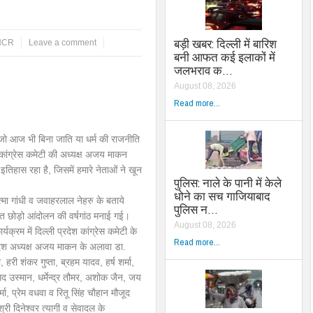
बड़ी खबर: दिल्ली में बारिश
/NCR
Leave a comment
बनी आफत कई इलाकों में
जलभराव क…
August 08, 2026
Read more...
 जो आज भी बिना जाति या धर्म की राजनीति
देश कांग्रेस कमेटी की अध्यक्ष अजय माकन
तिहास रहा है, जिसमें हमारे नेताओं ने खून
पुलिस: नाले के पानी में केले
धोने का सच गाजियाबाद
मा गांधी व जवाहरलाल नेहरु के बताये
पुलिस न…
भारत छोड़ो आंदोलन की वर्षगांठ मनाई गई।
August 08, 2026
क्रम में दिल्ली प्रदेश कांग्रेस कमेटी के
Read more...
रदेश अध्यक्ष अजय माकन के अलावा डा.
हरी शंकर गुप्ता, ब्रहम यादव, हर्ष शर्मा,
म्मद उस्मान, धर्मेन्द्र तौमर, अशोक जैन, जय
मा, प्रेम वधवा व रितू सिंह चौहान मौजूद
री दिनेश्वर त्यागी व सेवादल के