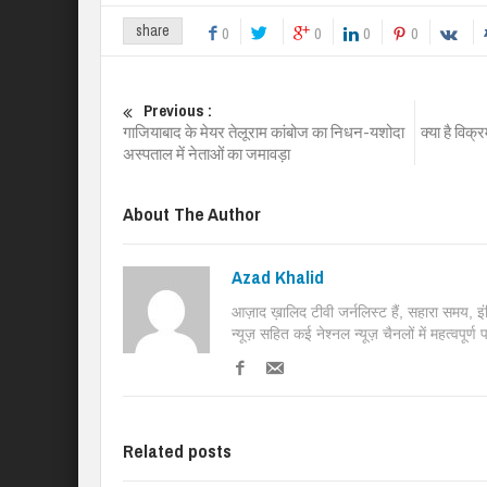
share
0
0
0
0
Previous :
गाजियाबाद के मेयर तेलूराम कांबोज का निधन-यशोदा
क्या है विक
अस्पताल में नेताओं का जमावड़ा
About The Author
Azad Khalid
आज़ाद ख़ालिद टीवी जर्नलिस्ट हैं, सहारा समय, 
न्यूज़ सहित कई नेश्नल न्यूज़ चैनलों में महत्वपूर्ण
Related posts