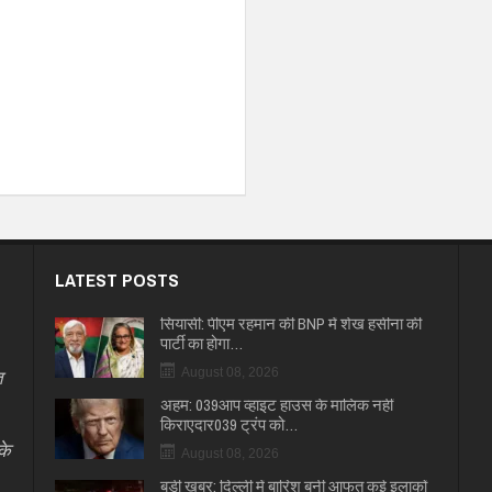
LATEST POSTS
सियासी: पीएम रहमान की BNP में शेख हसीना की
पार्टी का होगा…
त
August 08, 2026
अहम: 039आप व्हाइट हाउस के मालिक नहीं
किराएदार039 ट्रंप को…
के
August 08, 2026
बड़ी खबर: दिल्ली में बारिश बनी आफत कई इलाकों