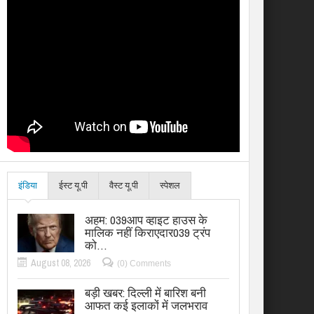
इंडिया
ईस्ट यू.पी
वैस्ट यू.पी
स्पेशल
अहम: 039आप व्हाइट हाउस के
मालिक नहीं किराएदार039 ट्रंप
को…
August 08, 2026
(0) Comments
बड़ी खबर: दिल्ली में बारिश बनी
आफत कई इलाकों में जलभराव