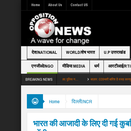
Home
About Us
Contact US
देश/NATIONAL
WORLD/शेष भारत
U.P उत्तराखंड
एनजीओ/NGO
मीडिया MEDIA
धर्म
आरटीआई/RTI
BREAKING NEWS
लिस: नाले के पानी में केले धोने का सच गाजियाबाद पुलिस न…
बाज़ार: 039भारी बारिश है वजह कानपुरलखनऊ एक
Home
दिल्ली/NCR
भारत की आजादी के लिए दी गई कुर्बा