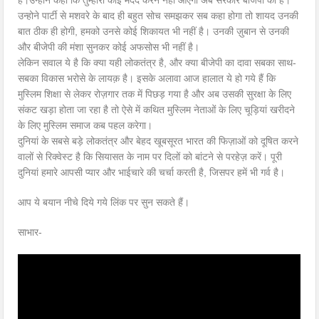
हैं।उन्होने कहा कि तुम्हारी कोई मदद करने नहीं आएगा अब सरकार बीजेपी की है।
उन्होने पार्टी से मशवरे के बाद ही बहुत सोच समझकर सब कहा होगा तो शायद उनकी
बात ठीक ही होगी, हमको उनसे कोई शिकायत भी नहीं है। उनकी ज़ुबान से उनकी
और बीजेपी की मंशा सुनकर कोई अफसोस भी नहीं है।
लेकिन सवाल ये है कि क्या यही लोकतंत्र है, और क्या बीजेपी का दावा सबका साथ-
सबका विकास भरोसे के लायक़ है। इसके अलावा आज हालात ये हो गये हैं कि
मुस्लिम शिक्षा से लेकर रोज़गार तक में पिछड़ गया है और अब उसकी सुरक्षा के लिए
संकट खड़ा होता जा रहा है तो ऐसे में कथित मुस्लिम नेताओं के लिए चूड़ियां खरीदने
के लिए मुस्लिम समाज कब पहल करेगा।
दुनियां के सबसे बड़े लोकतंत्र और बेहद खूबसूरत भारत की फिज़ाओं को दूषित करने
वालों से रिक्वेस्ट है कि सियासत के नाम पर दिलों को बांटने से परहेज़ करें। पूरी
दुनियां हमारे आपसी प्यार और भाईचारे की चर्चा करती है, जिसपर हमें भी गर्व है।
आप ये बयान नीचे दिये गये लिंक पर सुन सकते हैं।
साभार-