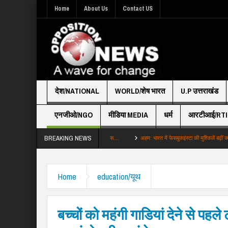
Home
About Us
Contact US
देश/NATIONAL
WORLD/शेष भारत
U.P उत्तराखंड
एनजीओ/NGO
मीडिया MEDIA
धर्म
आरटीआई/RTI
BREAKING NEWS
शा खींचा बोरे ढोए आखिरकार 039बदनाम गली039 स…
अहम: भारत में फेसबुकइंस्टा की मुश्किलें बढ़ीं क्या सरक
Home
education/यूथ
बच्चों को महंगी गाडियां देने से पहले