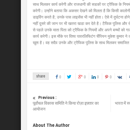
साथ मिलकर कार्य करेगी और राजधानी की सडकों पर ट्रैफिक के नियमो
करेगी। उन्होंने बताया कि अकसर देखने को मिलता है कि किसी कालोन
डाइविंग करते है; उनके पास लाइसेंस भी नहीं होता। ऐसे में दुर्घटना 
नहीं दूसरे की जान पर भी खतरा खडा कर देते है। टैफिक पुलिस और रोश
से पहले उनके माता पिता को ट्रैफिक के नियमों और अपने बच्चों को गाडी 
कार्य करेगी। इस मौके पर विश्व पावरलिफिटंग चैंपियन मुकेश कुमार न
खुश है। वह सदैव उनके और ट्रैफिक पुलिस के साथ मिलकर समाजित का
share
0
0
0
0
Previous :
पूर्वांचल विकास समिति ने किया रोज़ा इफ़्तार का
भारत में स
आयोजन
About The Author