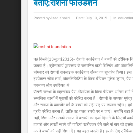
बताएं:रोशनी फाउंडेशन
Posted by
Azad Khalid
Date:
July 13, 2015
in:
education
नई दिल्ली(13जुलाई2015)- रोशनी फाउंडेशन ने बच्चों को ट्रैफिक निय
उठाया है। द्रोणाचार्य पुरस्कार से सम्मानित बॉडी बिल्डिंग और पॉवरलिफ्
सोमवार को रोशनी सनलाइफ फाउंडेशन संस्था का शुभारंभ किया। इस 
इंस्पेक्टर सीमा शर्मा, पॉवरलिफिटिंग के विश्व चैंपियन मुकेश कुमार, प
गणमान्य लोग उपस्थित थे।
रोशनी संस्था के महासचिव पैरा ओलंपिक के विश्व चैंपियन अनिल शर्मा न
समाजिक कार्यों में युवाओं को प्रेरित करना है। रोशनी के अध्यक्ष भूपे
और समाज के कमजोर वर्ग के बच्चों को सही राह पर डालना रहेगा। हमें
प्रति प्रेरित करना है, ताकि वह गलत रास्ते पर न जाएं। उन्होंने कहा क
नहीं, शिक्षा और उनको समाज में बराबरी का दर्जा दिलाने के लिए भी कार
हजारों और लाखों रूपये की गाडियां खरीदकर देने वाले मां बाप को इ
अपने बच्चों को सही शिक्षा दें। यह बहुत जरूरी है। इसके लिए ट्रैफिक 