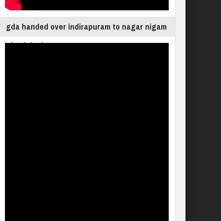
gda handed over indirapuram to nagar nigam
ghaziabad