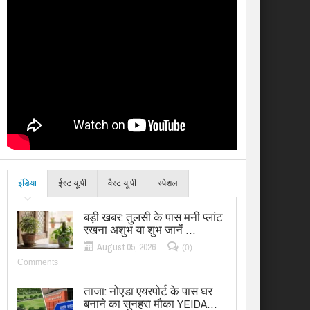
इंडिया
ईस्ट यू.पी
वैस्ट यू.पी
स्पेशल
बड़ी खबर: तुलसी के पास मनी प्लांट
रखना अशुभ या शुभ जानें …
August 05, 2026
(0)
Comments
ताजा: नोएडा एयरपोर्ट के पास घर
बनाने का सुनहरा मौका YEIDA…