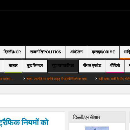
दिल्ली/NCR
राजनीति/POLITICS
आंदोलन
क्राइम/CRIME
ग़ाज
बाज़ार
मूड लिफ्टर
यूवा जगत/शिक्षा
रीयल एस्टेट
वीडियो
ार …
ताजा: एयरपोर्ट पर खरीदे लड्डू में फफूंदी मिलने का दावा
बड़ी खबर: शादी के लिए भोलेनाथ से प्रा
दिल्ली/एनसीआर
 ट्रैफिक नियमों को