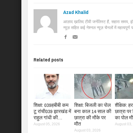
Azad Khalid
आज़ाद ख़ालिद टीवी जर्नलिस्ट हैं, सहारा समय, 
न्यूज़ सहित कई नेश्नल न्यूज़ चैनलों में महत्वपूर्ण
Related posts
शिक्षा: 039हबीबी कम
शिक्षा: बिजली का पोल
शैक्षिक: ह
टू रांची039 झारखंड में
बना काल 14 साल की
छात्रा पर
राहुल गांधी की…
छात्रा की मौके पर
का पोल म
मौत
August 05, 2026
August 03,
August 03, 2026