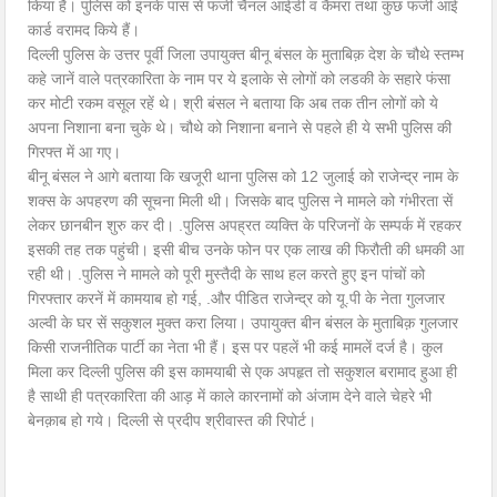
किया हैं। पुलिस को इनके पास सें फर्जी चैनल आईडी व कैमरा तथा कुछ फर्जी आई
कार्ड वरामद किये हैं।
दिल्ली पुलिस के उत्तर पूर्वी जिला उपायुक्त बीनू बंसल के मुताबिक़ देश के चौथे स्तम्भ
कहे जानें वाले पत्रकारिता के नाम पर ये इलाके से लोगों को लडकी के सहारे फंसा
कर मोटी रकम वसूल रहें थे। श्री बंसल ने बताया कि अब तक तीन लोगों को ये
अपना निशाना बना चुके थे। चौथे को निशाना बनाने से पहले ही ये सभी पुलिस की
गिरफ्त में आ गए।
बीनू बंसल ने आगे बताया कि खजूरी थाना पुलिस को 12 जुलाई को राजेन्द्र नाम के
शक्स के अपहरण की सूचना मिली थी। जिसके बाद पुलिस ने मामले को गंभीरता सें
लेकर छानबीन शुरु कर दी। .पुलिस अपह्रत व्यक्ति के परिजनों के सम्पर्क में रहकर
इसकी तह तक पहुंची। इसी बीच उनके फोन पर एक लाख की फिरौती की धमकी आ
रही थी। .पुलिस ने मामले को पूरी मुस्तैदी के साथ हल करते हुए इन पांचों को
गिरफ्तार करनें में कामयाब हो गई, .और पीडित राजेन्द्र को यू.पी के नेता गुलजार
अल्वी के घर सें सकुशल मुक्त करा लिया। उपायुक्त बीन बंसल के मुताबिक़ गुलजार
किसी राजनीतिक पार्टी का नेता भी हैं। इस पर पहलें भी कई मामलें दर्ज है। कुल
मिला कर दिल्ली पुलिस की इस कामयाबी से एक अपहृत तो सकुशल बरामाद हुआ ही
है साथी ही पत्रकारिता की आड़ में काले कारनामों को अंजाम देने वाले चेहरे भी
बेनक़ाब हो गये। दिल्ली से प्रदीप श्रीवास्त की रिपोर्ट।