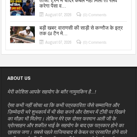
ताजा: ट्रेन में चादर कंबल नहीं मिला तो रेलवे
करेगा पैसा व…
August 07, 2026
(0) Comments
बड़ी खबर: वाराणसी की साड़ी से कन्नौज के इत्र
तक GI टैग मे…
August 07, 2026
(0) Comments
ABOUT US
मेरी कोशिश आपके सहयोग के बग़ैर नामुमकिन है…!
ऐसा कभी नहीं सोचा था कि कभी पत्रकारिता जैसे सम्मानित और
ज़िम्मेदारी भरे शुभकार्य में भी सेवा करने और देशभर में टीवी पर दिखने
का मौक़ा भी मिलेगा। लेकिन मेरे एक दोस्त फरमान अली जी के
प्रोत्साहन और शकील भाई के सहयोग के बाद एक पत्रकार होने का
एहसास जगा। सबसे पहले ग़ाजियाबाद से केबल पर प्रसारित होने वाले